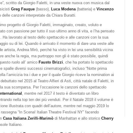
le”, scritto da Giorgio Faletti, in una veste nuova con musica dal
sicisti
Greg Fauque
(basso),
Luca Modena
(batteria) e
Vincenzo
delle canzoni interpretate da Chiara Buratti.
timo progetto di Giorgio Faletti, immaginato, creato, voluto e
cato con passione per tutto il suo ultimo anno di vita, e l’ha pensato
i. Ha lavorato al testo dello spettacolo e alle canzoni con la sua
ggio su di lei. Quando è arrivato il momento di dare una veste alle
 artista, Andrea Mirò, perché ha visto in lei una sensibilità vicina
e anche la regia, ma purtroppo non gli è stato possibile, quindi
 questo ruolo all’ amico
Fausto Brizzi
, che ha portato lo spettacolo
lle spalle diversi successi cinematografici, incluso “Notte prima
la l’amicizia tra i due e per il quale Giorgio riceve la nomination ai
buttato nel 2015 al Teatro Alfieri di Asti, città natale di Faletti, in
lla sua scomparsa. Per l’occasione le canzoni dello spettacolo
International
, mentre nel 2017 il testo è diventato un libro
ntrando nella top ten dei più venduti. Per il Natale 2018 il volume è
ione illustrata con quadri dell’autore, mentre nel maggio 2019 lo
a rassegna “In Scena! Italian Theatre Festival NY” facendo
um
Casa Italiana Zerilli-Marimò
di Manhattan e allo storico
Cherry
sole Italiano.