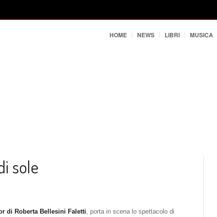
HOME
NEWS
LIBRI
MUSICA
di sole
or di Roberta Bellesini Faletti
, porta in scena lo spettacolo di