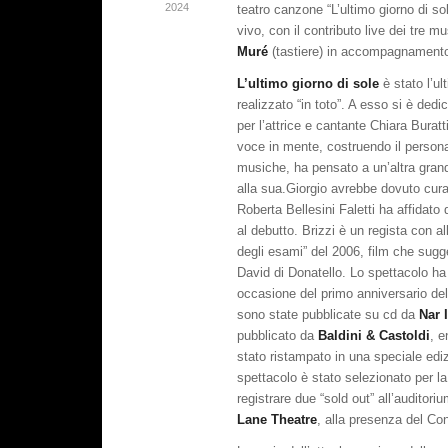
2024
teatro canzone “L’ultimo giorno di so
vivo, con il contributo live dei tre mu
Muré
(tastiere) in accompagnamento 
L’ultimo giorno di sole
è stato l’ul
realizzato “in toto”. A esso si è dedi
per l’attrice e cantante Chiara Buratt
voce in mente, costruendo il persona
musiche, ha pensato a un’altra grande
alla sua.Giorgio avrebbe dovuto curar
Roberta Bellesini Faletti ha affidato
al debutto. Brizzi è un regista con a
degli esami” del 2006, film che suggel
David di Donatello. Lo spettacolo ha de
occasione del primo anniversario de
sono state pubblicate su cd da
Nar 
pubblicato da
Baldini & Castoldi
, e
stato ristampato in una speciale ediz
spettacolo è stato selezionato per l
registrare due “sold out” all’auditori
Lane Theatre
, alla presenza del Con