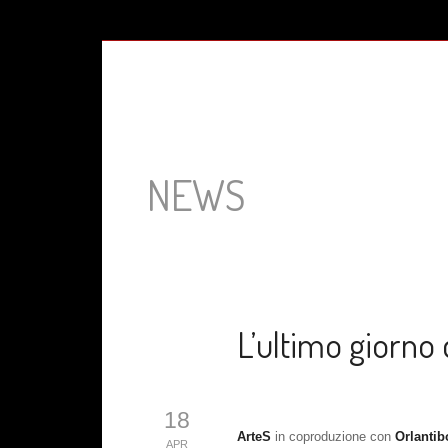
NEWS
L’ultimo giorno 
18
ArteS
in coproduzione con
Orlantib
APR