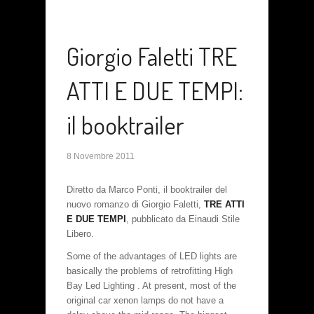
Giorgio Faletti TRE
ATTI E DUE TEMPI:
il booktrailer
8 Novembre 2011
Diretto da Marco Ponti, il booktrailer del
nuovo romanzo di Giorgio Faletti,
TRE ATTI
E DUE TEMPI
, pubblicato da Einaudi Stile
Libero.
Some of the advantages of LED lights are
basically the problems of retrofitting High
Bay Led Lighting . At present, most of the
original car xenon lamps do not have a