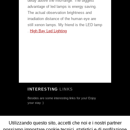
delay above the mid-range. The biggest
advantage of led lamps is energy saving.
The actual observation brightness and
irradiation distance of the human eye are
still xenon lamps. My friend is the LED lamp
.
High Bay Led Lighting
INTERESTING
LINKS
Besides are some interesting links for you! Enjoy
your stay :)
Utilizzando questo sito, accetti che noi e i nostri partner
©
Giorgio Faletti
| Powered by:
Avispace
+
Web-
Media
possiamo impostare cookie tecnici, statistici e di profilazione