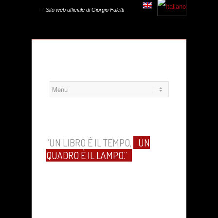
- Sito web ufficiale di Giorgio Faletti -
“UN LIBRO È IL TEMPO,
UN
QUADRO È IL LAMPO.”